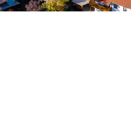
Welche Website wollen Sie
besuchen?
Gemeinde Bayerbach
Markt Ergoldsbach