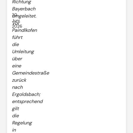
Richtung
Bayerbach
30.
umgeleitet.
Juni.
Vor
2026
Paindlkofen
führt
die
Umleitung
über
eine
Gemeindestraße
zurück
nach
Ergoldsbach;
entsprechend
gilt
die
Regelung
in