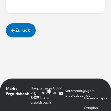
Zurück
Markt
Hauptstrasse
08771
vorzimmer@vgem-
29
30-41
08771
Ergoldsbach
ergoldsbach.de
84061
30-0
Gebärdensprac
Ergoldsbach
Ortsplan